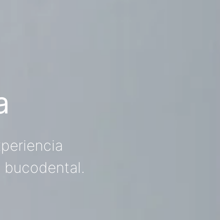
a
periencia
d bucodental.