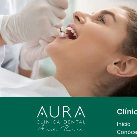
Clíni
Inicio
Conóce