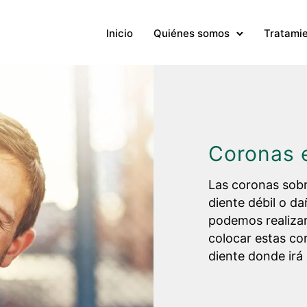
Inicio
Quiénes somos
Tratami
Coronas 
Las coronas sobre
diente débil o d
podemos realizar
colocar estas cor
diente donde irá